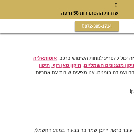
שדרות ההסתדרות 58 חיפה
072-395-1714
זה יכול להפריע לנוחות השימוש ברכב.
אוטותאליה
יקון מנגנונים חשמליים
,
תיקון סאן רוף
,
תיקון
והה ועמידה בזמנים. אנו מציעים שירות עם אחריות
!
 עובד כראוי, ייתכן שמדובר בבעיה במנוע החשמלי,