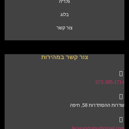
גלריה
בלוג
צור קשר
צור קשר במהירות
072-395-1714
שדרות ההסתדרות 58, חיפה
ferasabdrabo@gmail.com