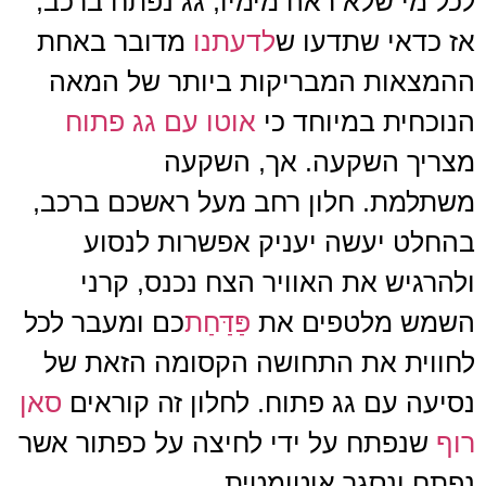
לכל מי שלא ראה מימיו, גג נפתח ברכב,
אז כדאי שתדעו ש
לדעתנו
מדובר באחת
ההמצאות המבריקות ביותר של המאה
הנוכחית במיוחד כי
אוטו עם גג פתוח
מצריך השקעה. אך, השקעה
משתלמת.
חלון רחב מעל ראשכם ברכב,
בהחלט יעשה יעניק אפשרות לנסוע
ולהרגיש את האוויר הצח נכנס, קרני
השמש מלטפים את
פַּדַּחַת
כם ומעבר לכל
לחווית את התחושה הקסומה הזאת של
נסיעה עם גג פתוח. לחלון זה קוראים
סאן
רוף
שנפתח על ידי לחיצה על כפתור אשר
נפתח ונסגר אוטומטית.