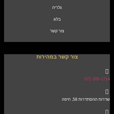
גלריה
בלוג
צור קשר
צור קשר במהירות
072-395-1714
שדרות ההסתדרות 58, חיפה